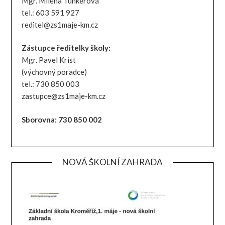
Mgr. Milena Tunkerová
tel.: 603 591 927
reditel@zs1maje-km.cz
Zástupce ředitelky školy:
Mgr. Pavel Krist
(výchovný poradce)
tel.: 730 850 003
zastupce@zs1maje-km.cz
Sborovna: 730 850 002
NOVÁ ŠKOLNÍ ZAHRADA